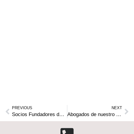
PREVIOUS
NEXT
Socios Fundadores de nuestro Estudio participan como conferencistas en el Primer Curso de Derecho Médico de la Escuela Nacional de la Judicatura de República Dominicana
Abogados de nuestro Estudio realizan conferencias en el 28° Congreso Mundial de Derecho Médico realizado en Batam, Indonesia